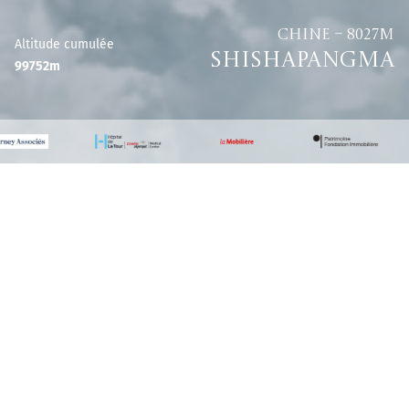
Chine – 8027m
Altitude cumulée
Shishapangma
99752m