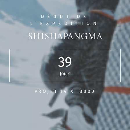
DÉBUT DE
L'EXPÉDITION
Shishapangma
39
Jours
PROJET 14 X 8000